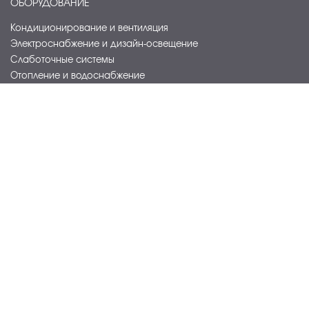
ОБОРУДОВАНИЕ
Кондиционирование и вентиляция
Электроснабжение и дизайн-освещение
Слаботочные системы
Отопление и водоснабжение
Санитарно-гигиеническое оборудование
Прачечное оборудование
Оборудование для сферы питания
Торговое оборудование и мебель
Посуда, кухонный инвентарь
Оборудование для видеоконференций
Интерактивные и светодиодные решения
Акустические системы и digital signage
ИНФОРМАЦИЯ
info@nastroi.tech