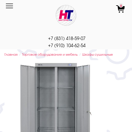
Перейти
0
к
содержанию
+7 (831) 418-59-07
+7 (910) 104-62-54
Главная
Торговое оборудование и мебель
Шкафы сушильные