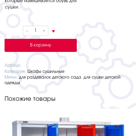
которые навешивается обувь для
сушки.
Количество
товара
Шкаф
В корзину
сушильный
Рейнджер
8
Артикул:
Категория:
Шкафы сушильные
Метки:
для раздевалок детского сада
,
для сушки детской
одежды
Похожие товары