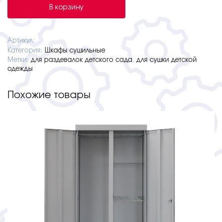
Сушильный
В корзину
шкаф
KIDBOX
5
Артикул:
для
Категория:
Шкафы сушильные
детской
Метки:
для раздевалок детского сада
,
для сушки детской
одежды
одежды
Похожие товары