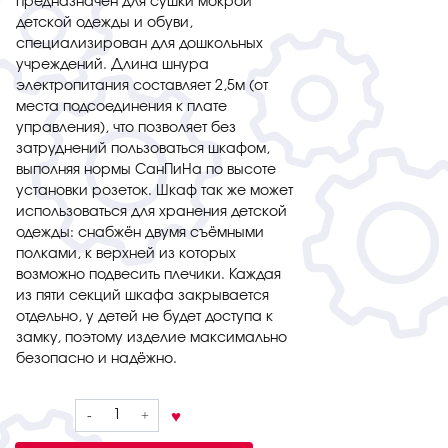
предназначен для сушки мокрой
детской одежды и обуви,
специализирован для дошкольных
учреждений. Длина шнура
электропитания составляет 2,5м (от
места подсоединения к плате
управления), что позволяет без
затруднений пользоваться шкафом,
выполняя нормы СанПиНа по высоте
установки розеток. Шкаф так же может
использоваться для хранения детской
одежды: снабжён двумя съёмными
полками, к верхней из которых
возможно подвесить плечики. Каждая
из пяти секций шкафа закрывается
отдельно, у детей не будет доступа к
замку, поэтому изделие максимально
безопасно и надёжно.
Количество
товара