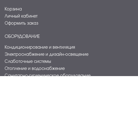
Корзина
Личный кабинет
Оформить заказ
ОБОРУДОВАНИЕ
Кондиционирование и вентиляция
Электроснабжение и дизайн-освещение
Слаботочные системы
Отопление и водоснабжение
Санитарно-гигиеническое оборудование
Прачечное оборудование
Оборудование для сферы питания
Торговое оборудование и мебель
Посуда, кухонный инвентарь
Оборудование для видеоконференций
Интерактивные и светодиодные решения