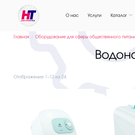
Перейти
к
О нас
Услуги
Каталог
содержанию
Главная
Оборудование для сферы общественного питан
Водон
Отображение 1–12 из 24