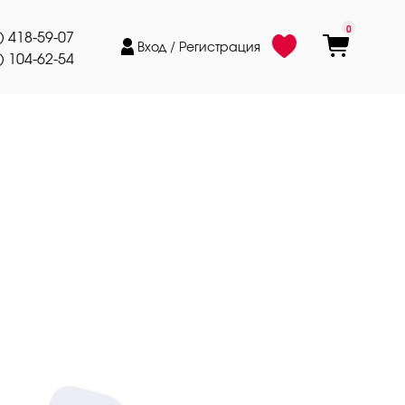
0
) 418-59-07
Вход / Регистрация
) 104-62-54