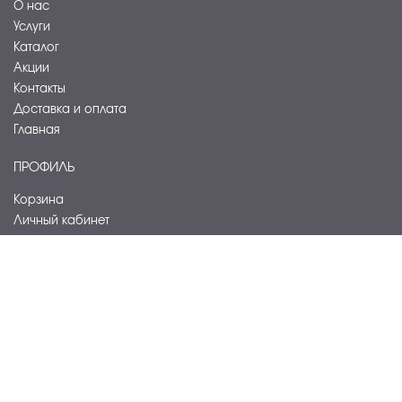
О нас
Услуги
Каталог
Акции
Контакты
Доставка и оплата
Главная
ПРОФИЛЬ
Корзина
Личный кабинет
Оформить заказ
ОБОРУДОВАНИЕ
Кондиционирование и вентиляция
Электроснабжение и дизайн-освещение
Слаботочные системы
Отопление и водоснабжение
Санитарно-гигиеническое оборудование